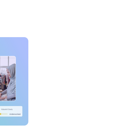
Factures
aie
Générez des factures détaillées
basées sur des journaux de
travail précis ou des paramètres
personnalisés.
Équilibre travail-vie
personnelle
a
Surveillez les habitudes de
travail pour maintenir un
équilibre sain entre travail et vie
personnelle.