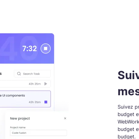
Suiv
mes
Suivez p
budget e
WebWork 
budget et
budget.